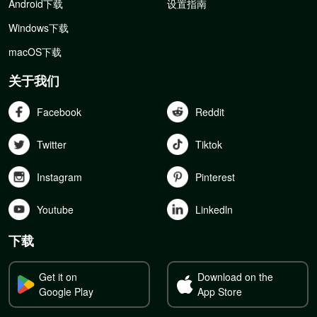
Android下载
设置指南
Windows下载
macOS下载
关于我们
Facebook
Reddit
Twitter
Tiktok
Instagram
Pinterest
Youtube
Linkedln
下载
Get it on
Download on the
Google Play
App Store